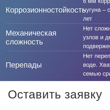
6 мм кор
Коррозионностойкость
чугуна – 
лет
Нет слож
Механическая
узлов и д
сложность
подверже
Нет переп
Перепады
воде. Хва
семью сра
Оставить заявку