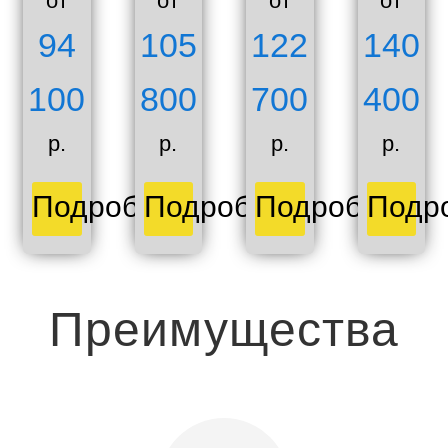
от
от
от
от
94
105
122
140
100
800
700
400
р.
р.
р.
р.
Подробнее
Подробнее
Подробнее
Подр
Преимущества