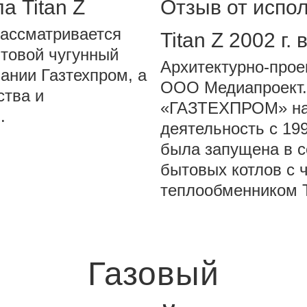
а Titan Z
Отзыв от испо
рассматривается
Titan Z 2002 г.
товой чугунный
Архитектурно-прое
пании Газтехпром, а
ООО Медиапроект.
ства и
«ГАЗТЕХПРОМ» на
.
деятельность с 199
была запущена в 
бытовых котлов с 
теплообменником 
Газовый