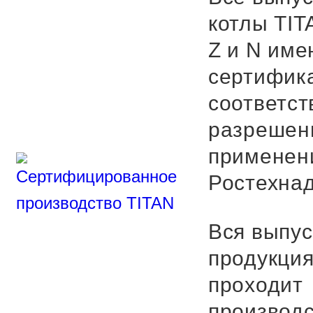
котлы TIT
Z и N име
сертифик
соответст
разрешен
применен
Ростехнад
Вся выпу
продукци
проходит
производ