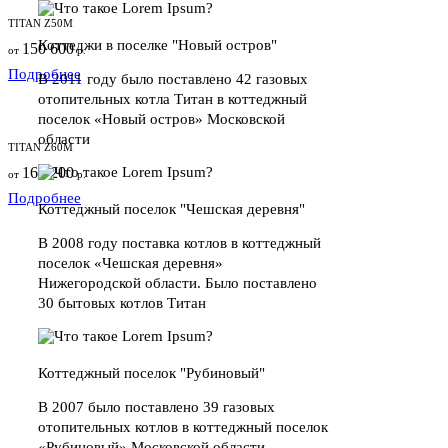
TITAN Z50M
Коттеджи в поселке "Новый остров"
150 600
от
р.
Подробнее
В 2011 году было поставлено 42 газовых
отопительных котла Титан в коттеджный
поселок «Новый остров» Московской
области
TITAN Z60M
162 200
от
р.
Подробнее
Коттеджный поселок "Чешская деревня"
В 2008 году поставка котлов в коттеджный
поселок «Чешская деревня»
Нижегородской области. Было поставлено
30 бытовых котлов Титан
Коттеджный поселок "Рубиновый"
В 2007 было поставлено 39 газовых
отопительных котлов в коттеджный поселок
«Рубиновый» Московской области