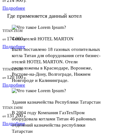
214 900
от
р.
Подробнее
Где применяется данный котел
TITAN Z65M
174 000
Сеть отелей HOTEL MARTON
от
р.
Подробнее
Было поставлено 18 газовых отопительных
котла Титан для оборудования сети бизнес-
отелей HOTEL MARTON. Отели
расположены в Краснодаре, Воронеже,
TITAN Z30M
Ростове-на-Дону, Волгограде, Нижнем
120 100
от
р.
Новгороде и Калининграде.
Подробнее
Здания казначейства Республики Татарстан
TITAN Z40M
В 2004 году Компания ГазТехПром
131 200
от
р.
оборудовала котлами Титан 46 районных
Подробнее
отделений казначейства республики
Татарстан