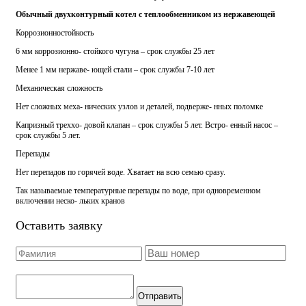
Обычный двухконтурный котел с теплообменником из нержавеющей
Коррозионностойкость
6 мм коррозионно- стойкого чугуна – срок службы 25 лет
Менее 1 мм нержаве- ющей стали – срок службы 7-10 лет
Механическая сложность
Нет сложных меха- нических узлов и деталей, подверже- нных поломке
Капризный треххо- довой клапан – срок службы 5 лет. Встро- енный насос –
срок службы 5 лет.
Перепады
Нет перепадов по горячей воде. Хватает на всю семью сразу.
Так называемые температурные перепады по воде, при одновременном
включении неско- льких кранов
Оставить заявку
Отправить