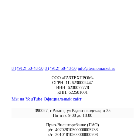
8 (4912) 50-48-50
8 (4912) 50-48-50
info@termomarket.ru
ООО «ГАЗТЕХПРОМ»
ОГРН: 1126230002447
ИНН: 6230077778
КПП: 622501001
Мы на YouTube
Официальный сайт
390027, г.Рязань, ул.Радиозаводская, д.25
Пн-пт с 9.00 до 18.00
Прио-Внешторгбанке (ПАО)
р/с: 40702810500000005733
к/с: 30101810500000000708