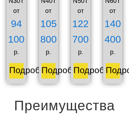
N30T
N40T
N50T
N60T
от
от
от
от
94
105
122
140
100
800
700
400
р.
р.
р.
р.
Подробнее
Подробнее
Подробнее
Подр
Преимущества