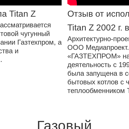
а Titan Z
Отзыв от испо
рассматривается
Titan Z 2002 г.
товой чугунный
Архитектурно-прое
пании Газтехпром, а
ООО Медиапроект.
ства и
«ГАЗТЕХПРОМ» на
.
деятельность с 199
была запущена в 
бытовых котлов с 
теплообменником 
Газовый