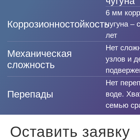
чугуна
6 мм кор
Коррозионностойкость
чугуна – 
лет
Нет слож
Механическая
узлов и д
сложность
подверже
Нет переп
Перепады
воде. Хва
семью сра
Оставить заявку