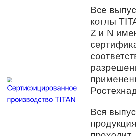
Все выпу
котлы TIT
Z и N име
сертифик
соответст
разрешен
применен
Ростехнад
Вся выпу
продукци
проходит