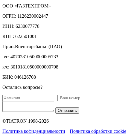
ООО «ГАЗТЕХПРОМ»
ОГРН: 1126230002447
ИНН: 6230077778
КПП: 622501001
Прио-Внешторгбанке (ПАО)
р/с: 40702810500000005733
к/с: 30101810500000000708
БИК: 046126708
Остались вопросы?
Отправить
©TIATRON 1998-2026
Политика кофиденциальности
|
Политика обработки cookie