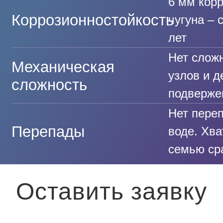
6 мм кор
Коррозионностойкость
чугуна – 
лет
Нет слож
Механическая
узлов и д
сложность
подверже
Нет переп
Перепады
воде. Хва
семью сра
Оставить заявку