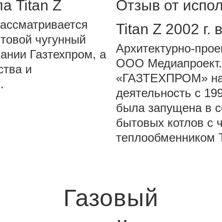
а Titan Z
Отзыв от испо
рассматривается
Titan Z 2002 г.
товой чугунный
Архитектурно-прое
пании Газтехпром, а
ООО Медиапроект.
ства и
«ГАЗТЕХПРОМ» на
.
деятельность с 199
была запущена в 
бытовых котлов с 
теплообменником 
Газовый