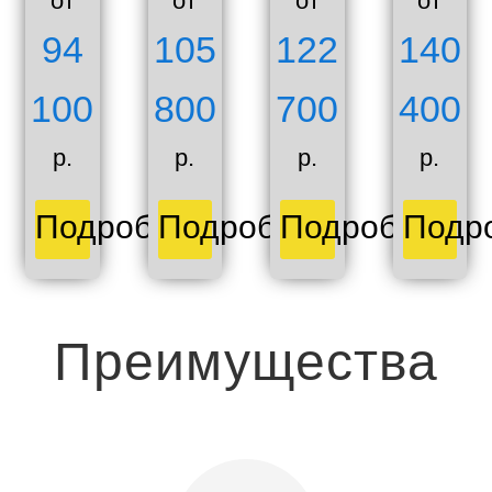
от
от
от
от
94
105
122
140
100
800
700
400
р.
р.
р.
р.
Подробнее
Подробнее
Подробнее
Подр
Преимущества