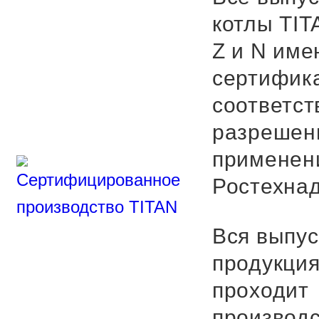
котлы TIT
Z и N име
сертифик
соответст
разрешен
применен
Ростехнад
Вся выпу
продукци
проходит
производ