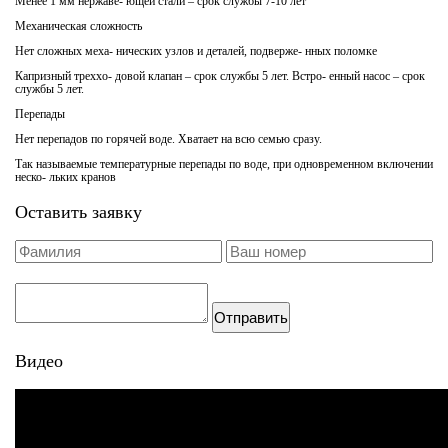
Менее 1 мм нержаве- ющей стали – срок службы 7-10 лет
Механическая сложность
Нет сложных меха- нических узлов и деталей, подверже- нных поломке
Капризный треххо- довой клапан – срок службы 5 лет. Встро- енный насос – срок
службы 5 лет.
Перепады
Нет перепадов по горячей воде. Хватает на всю семью сразу.
Так называемые температурные перепады по воде, при одновременном включении
неско- льких кранов
Оставить заявку
Отправить
Видео