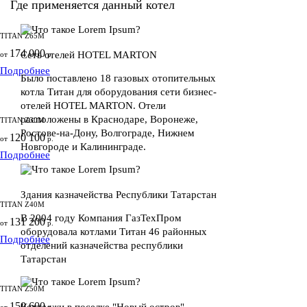
Где применяется данный котел
TITAN Z65M
174 000
Сеть отелей HOTEL MARTON
от
р.
Подробнее
Было поставлено 18 газовых отопительных
котла Титан для оборудования сети бизнес-
отелей HOTEL MARTON. Отели
расположены в Краснодаре, Воронеже,
TITAN Z30M
Ростове-на-Дону, Волгограде, Нижнем
120 100
от
р.
Новгороде и Калининграде.
Подробнее
Здания казначейства Республики Татарстан
TITAN Z40M
В 2004 году Компания ГазТехПром
131 200
от
р.
оборудовала котлами Титан 46 районных
Подробнее
отделений казначейства республики
Татарстан
TITAN Z50M
150 600