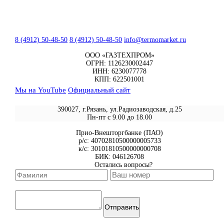
8 (4912) 50-48-50
8 (4912) 50-48-50
info@termomarket.ru
ООО «ГАЗТЕХПРОМ»
ОГРН: 1126230002447
ИНН: 6230077778
КПП: 622501001
Мы на YouTube
Официальный сайт
390027, г.Рязань, ул.Радиозаводская, д.25
Пн-пт с 9.00 до 18.00
Прио-Внешторгбанке (ПАО)
р/с: 40702810500000005733
к/с: 30101810500000000708
БИК: 046126708
Остались вопросы?
Отправить