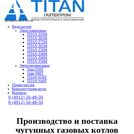
Доставка по всей России
Виды котлов
Энергозависимые
TITAN Z95M
TITAN Z85M
TITAN Z75M
TITAN Z65M
TITAN Z30M
TITAN Z40M
TITAN Z60M
TITAN Z50M
Энергонезависимые
Titan N50T
Titan N60T
TITAN N30T
TITAN N40T
Преимущества
Комплектующие котла
Контакты
8 (4912) 50-48-50
8 (4912) 50-48-50
Производство и поставка
чугунных
газовых котлов