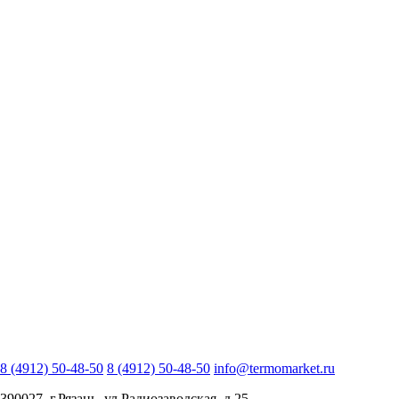
8 (4912) 50-48-50
8 (4912) 50-48-50
info@termomarket.ru
390027, г.Рязань, ул.Радиозаводская, д.25