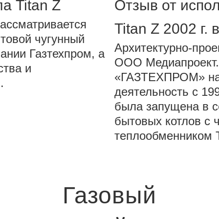
а Titan Z
Отзыв от испо
рассматривается
Titan Z 2002 г.
товой чугунный
Архитектурно-прое
пании Газтехпром, а
ООО Медиапроект.
ства и
«ГАЗТЕХПРОМ» на
.
деятельность с 199
была запущена в 
бытовых котлов с 
теплообменником 
Газовый