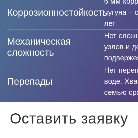
6 мм кор
Коррозионностойкость
чугуна – 
лет
Нет слож
Механическая
узлов и д
сложность
подверже
Нет переп
Перепады
воде. Хва
семью сра
Оставить заявку