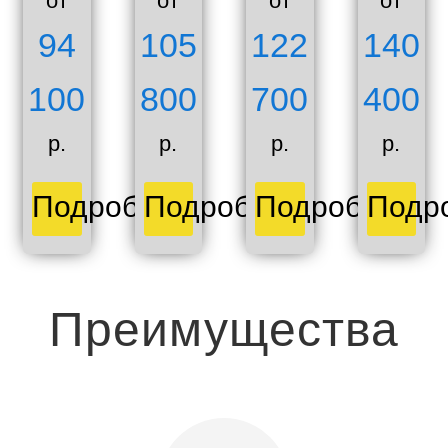
от
от
от
от
94
105
122
140
100
800
700
400
р.
р.
р.
р.
Подробнее
Подробнее
Подробнее
Подр
Преимущества