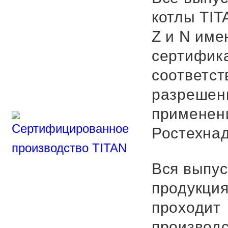
котлы TIT
Z и N име
сертифик
соответст
разрешен
применен
Ростехнад
Вся выпу
продукци
проходит
производ