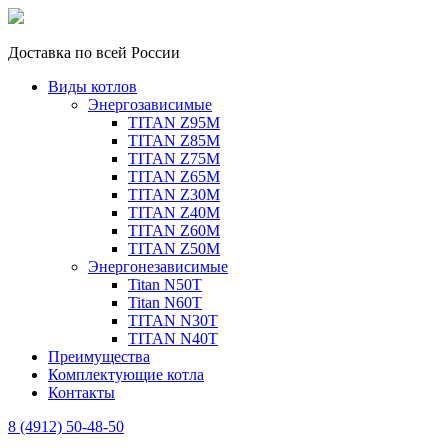
Доставка по всей России
Виды котлов
Энергозависимые
TITAN Z95M
TITAN Z85M
TITAN Z75M
TITAN Z65M
TITAN Z30M
TITAN Z40M
TITAN Z60M
TITAN Z50M
Энергонезависимые
Titan N50T
Titan N60T
TITAN N30T
TITAN N40T
Преимущества
Комплектующие котла
Контакты
8 (4912) 50-48-50