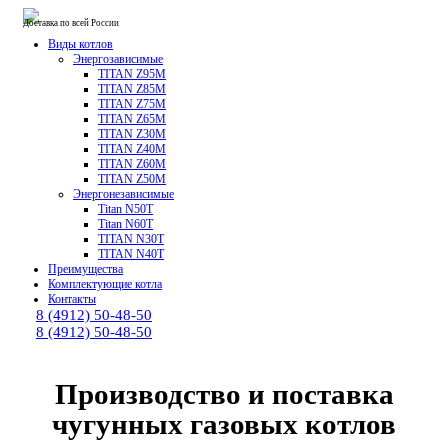
Доставка по всей России
Виды котлов
Энергозависимые
TITAN Z95M
TITAN Z85M
TITAN Z75M
TITAN Z65M
TITAN Z30M
TITAN Z40M
TITAN Z60M
TITAN Z50M
Энергонезависимые
Titan N50T
Titan N60T
TITAN N30T
TITAN N40T
Преимущества
Комплектующие котла
Контакты
8 (4912) 50-48-50
8 (4912) 50-48-50
Производство и поставка
чугунных
газовых котлов