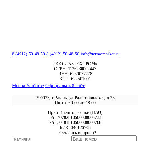
8 (4912) 50-48-50
8 (4912) 50-48-50
info@termomarket.ru
ООО «ГАЗТЕХПРОМ»
ОГРН: 1126230002447
ИНН: 6230077778
КПП: 622501001
Мы на YouTube
Официальный сайт
390027, г.Рязань, ул.Радиозаводская, д.25
Пн-пт с 9.00 до 18.00
Прио-Внешторгбанке (ПАО)
р/с: 40702810500000005733
к/с: 30101810500000000708
БИК: 046126708
Остались вопросы?