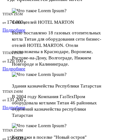
TITAN Z65M
174 000
Сеть отелей HOTEL MARTON
от
р.
Подробнее
Было поставлено 18 газовых отопительных
котла Титан для оборудования сети бизнес-
отелей HOTEL MARTON. Отели
расположены в Краснодаре, Воронеже,
TITAN Z30M
Ростове-на-Дону, Волгограде, Нижнем
120 100
от
р.
Новгороде и Калининграде.
Подробнее
Здания казначейства Республики Татарстан
TITAN Z40M
В 2004 году Компания ГазТехПром
131 200
от
р.
оборудовала котлами Титан 46 районных
Подробнее
отделений казначейства республики
Татарстан
TITAN Z50M
Коттеджи в поселке "Новый остров"
150 600
от
р.