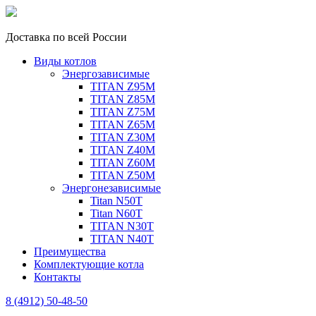
Доставка по всей России
Виды котлов
Энергозависимые
TITAN Z95M
TITAN Z85M
TITAN Z75M
TITAN Z65M
TITAN Z30M
TITAN Z40M
TITAN Z60M
TITAN Z50M
Энергонезависимые
Titan N50T
Titan N60T
TITAN N30T
TITAN N40T
Преимущества
Комплектующие котла
Контакты
8 (4912) 50-48-50